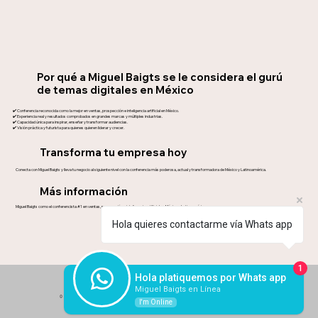
Por qué a Miguel Baigts se le considera el gurú
de temas digitales en México
✔️ Conferencia reconocida como la mejor en ventas, prospección e inteligencia artificial en México.
✔️ Experiencia real y resultados comprobados en grandes marcas y múltiples industrias.
✔️ Capacidad única para inspirar, enseñar y transformar audiencias.
✔️ Visión práctica y futurista para quienes quieren liderar y crecer.
Transforma tu empresa hoy
Conecta con Miguel Baigts y lleva tu negocio al siguiente nivel con la conferencia más poderosa, actual y transformadora de México y Latinoamérica.
Más información
Miguel Baigts como el conferencista #1 en ventas, prospección e inteligencia artificial en México y Latinoamérica.
Hola quieres contactarme vía Whats app
1
Hola platiquemos por Whats app
Miguel Baigts en Línea
© 2024 by
Mikelov Studios
™
CDMX ·
5564134151
I'm Online