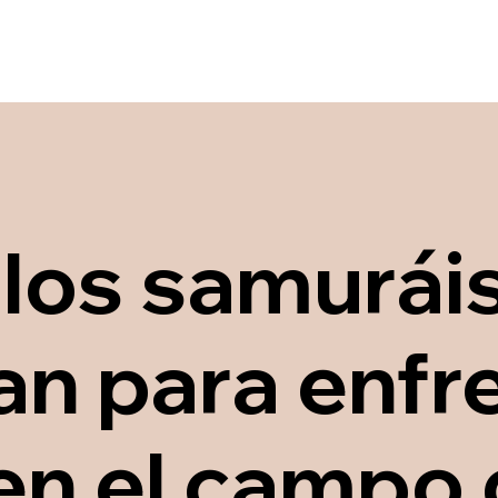
los samuráis
n para enfre
en el campo