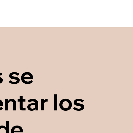
 se
ntar los
 de